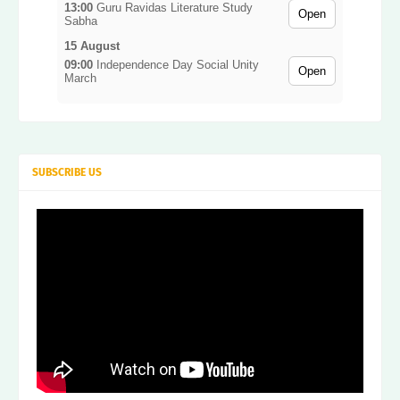
Sessi
13:00
Guru Ravidas Literature Study
Open
on
Sabha
15 August
09:00
Independence Day Social Unity
Open
March
SUBSCRIBE US