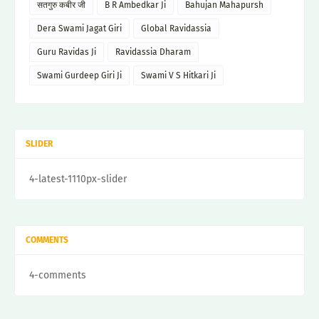
सतगुरु कबीर जी
B R Ambedkar Ji
Bahujan Mahapursh
Dera Swami Jagat Giri
Global Ravidassia
Guru Ravidas Ji
Ravidassia Dharam
Swami Gurdeep Giri Ji
Swami V S Hitkari Ji
SLIDER
4-latest-1110px-slider
COMMENTS
4-comments