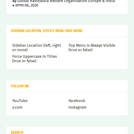
Global Ravidassia Welfare Organisation Europe & India
अगस्त 06, 2026
SIDEBAR LOCATION, STICKY MENU AND MORE.
Sidebar Location (left, right
Top Menu Is Always Visible
or none)
(true or false)
Force Uppercase In Titles
(true or false)
FOLLOW ME
YouTube
Facebook
x.com
Instagram
SEARCH