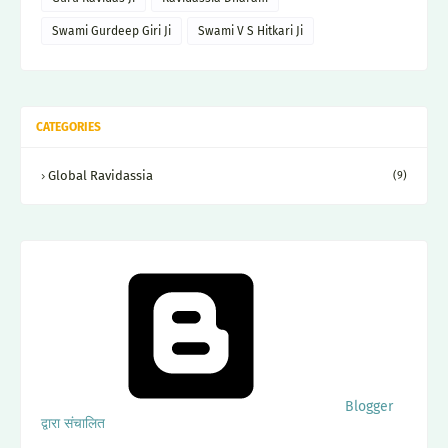
Swami Gurdeep Giri Ji
Swami V S Hitkari Ji
CATEGORIES
Global Ravidassia
(9)
Blogger
द्वारा संचालित