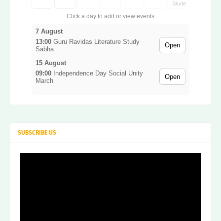
Stude
nt
Care
Click a day to add or view events
er
Guid
7 August
ance
Sessi
13:00
Guru Ravidas Literature Study
Open
on
Sabha
15 August
09:00
Independence Day Social Unity
Open
March
SUBSCRIBE US