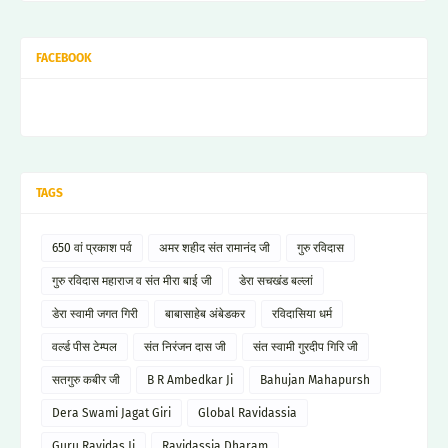
FACEBOOK
TAGS
650 वां प्रकाश पर्व
अमर शहीद संत रामानंद जी
गुरु रविदास
गुरु रविदास महाराज व संत मीरा बाई जी
डेरा सचखंड बल्लां
डेरा स्वामी जगत गिरी
बाबासाहेब अंबेडकर
रविदासिया धर्म
वर्ल्ड पीस टेम्पल
संत निरंजन दास जी
संत स्वामी गुरदीप गिरि जी
सतगुरु कबीर जी
B R Ambedkar Ji
Bahujan Mahapursh
Dera Swami Jagat Giri
Global Ravidassia
Guru Ravidas Ji
Ravidassia Dharam