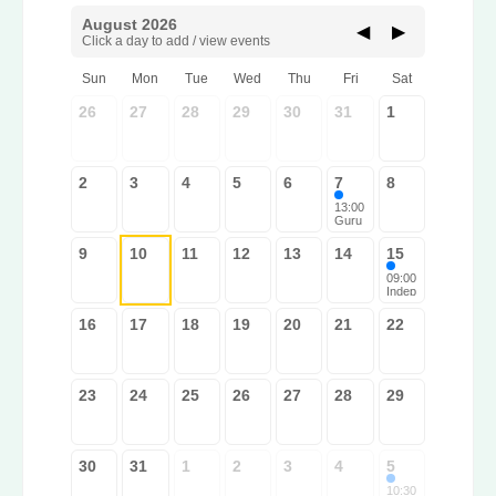
August 2026
◀
▶
Click a day to add / view events
Sun
Mon
Tue
Wed
Thu
Fri
Sat
26
27
28
29
30
31
1
2
3
4
5
6
7
8
13:00
Guru
Ravid
as
9
10
11
12
13
14
15
Litera
ture
09:00
Study
Indep
Sabh
ende
a
nce
16
17
18
19
20
21
22
Day
Socia
l
Unity
Marc
23
24
25
26
27
28
29
h
30
31
1
2
3
4
5
10:30