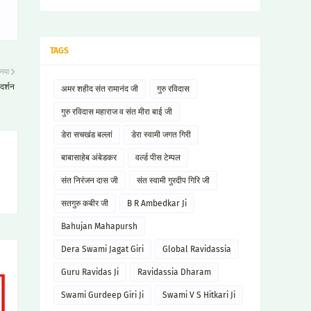
TAGS
नया
दर्शन
अमर शहीद संत रामानंद जी
गुरु रविदास
गुरु रविदास महाराज व संत मीरा बाई जी
डेरा सचखंड बल्लां
डेरा स्वामी जगत गिरी
बाबासाहेब अंबेडकर
वर्ल्ड पीस टेम्पल
संत निरंजन दास जी
संत स्वामी गुरदीप गिरि जी
सतगुरु कबीर जी
B R Ambedkar Ji
Bahujan Mahapursh
Dera Swami Jagat Giri
Global Ravidassia
Guru Ravidas Ji
Ravidassia Dharam
Swami Gurdeep Giri Ji
Swami V S Hitkari Ji