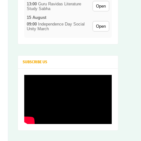
dan
13:00
Guru Ravidas Literature
Open
ce
Study Sabha
Ses
sion
15 August
09:00
Independence Day Social
Open
Unity March
SUBSCRIBE US