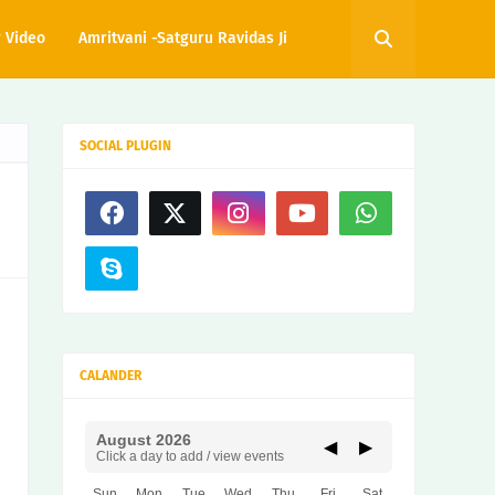
 Video
Amritvani -Satguru Ravidas Ji
SOCIAL PLUGIN
CALANDER
August 2026
◀
▶
Click a day to add / view events
Sun
Mon
Tue
Wed
Thu
Fri
Sat