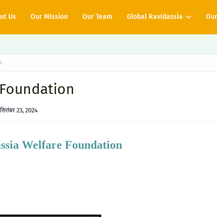
ut Us
Our Mission
Our Team
Global Ravidassia
Our
n
 Foundation
सितंबर 23, 2024
ssia Welfare Foundation