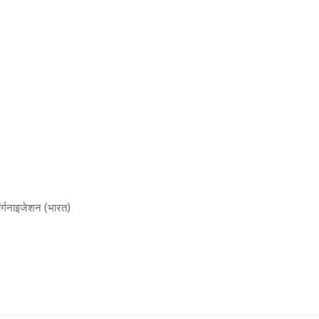
ऑर्गनाइजेशन (भारत)