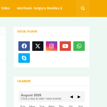
 Video
Amritvani -Satguru Ravidas Ji
SOCIAL PLUGIN
CALANDER
August 2026
◀
▶
Click a day to add / view events
Sun
Mon
Tue
Wed
Thu
Fri
Sat