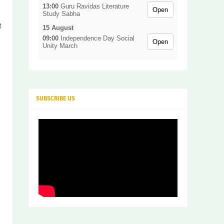
dan
13:00
Guru Ravidas Literature
Open
ce
Study Sabha
Ses
sion
ो
15 August
09:00
Independence Day Social
Open
Unity March
SUBSCRIBE US