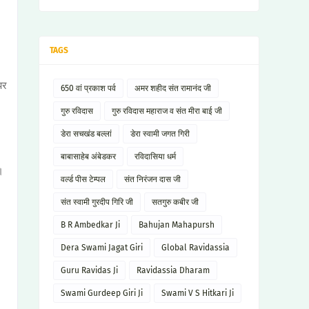
TAGS
पर
650 वां प्रकाश पर्व
अमर शहीद संत रामानंद जी
गुरु रविदास
गुरु रविदास महाराज व संत मीरा बाई जी
डेरा सचखंड बल्लां
डेरा स्वामी जगत गिरी
बाबासाहेब अंबेडकर
रविदासिया धर्म
।
वर्ल्ड पीस टेम्पल
संत निरंजन दास जी
संत स्वामी गुरदीप गिरि जी
सतगुरु कबीर जी
B R Ambedkar Ji
Bahujan Mahapursh
Dera Swami Jagat Giri
Global Ravidassia
Guru Ravidas Ji
Ravidassia Dharam
Swami Gurdeep Giri Ji
Swami V S Hitkari Ji